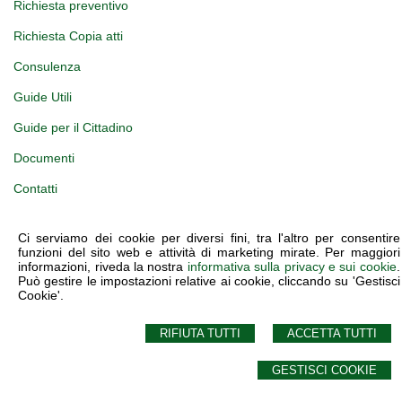
Richiesta preventivo
Richiesta Copia atti
Consulenza
Guide Utili
Guide per il Cittadino
Documenti
Contatti
Ci serviamo dei cookie per diversi fini, tra l'altro per consentire
funzioni del sito web e attività di marketing mirate. Per maggiori
informazioni, riveda la nostra
informativa sulla privacy e sui cookie
.
STUDIO NOTARILE FABIANA TUCCILLO
Può gestire le impostazioni relative ai cookie, cliccando su 'Gestisci
via Gaetano Previati, 31 -
Milano
,
MI
Cookie'.
© 2026 Copyright Studio Notarile Fabiana Tuccillo. Tutti i diritti riservati | P.IVA
03978540965 |
Sitemap
-
Privacy
-
Cookie Policy
-
Gestisci Cookie
-
Credits
RIFIUTA TUTTI
ACCETTA TUTTI
GESTISCI COOKIE