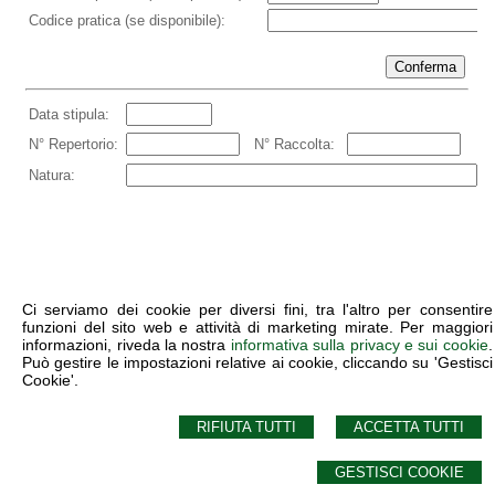
Ci serviamo dei cookie per diversi fini, tra l'altro per consentire
funzioni del sito web e attività di marketing mirate. Per maggiori
informazioni, riveda la nostra
informativa sulla privacy e sui cookie
.
Può gestire le impostazioni relative ai cookie, cliccando su 'Gestisci
Cookie'.
STUDIO NOTARILE FABIANA TUCCILLO
RIFIUTA TUTTI
ACCETTA TUTTI
via Gaetano Previati, 31 -
Milano
,
MI
GESTISCI COOKIE
© 2026 Copyright Studio Notarile Fabiana Tuccillo. Tutti i diritti riservati | P.IVA
03978540965 |
Sitemap
-
Privacy
-
Cookie Policy
-
Gestisci Cookie
-
Credits